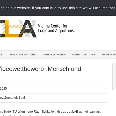
e on our website. If you continue to use this site we will assume that 
TS
GRADUATE STUDIES
LOGICS@TUWIEN
OPEN POSITIONS
IN MEMOR
-Videowettbewerb „Mensch und
 2025
einz Zemanek Saal
formatik der TU Wien neue Räumlichkeiten für das eduLAB gemeinsam mit