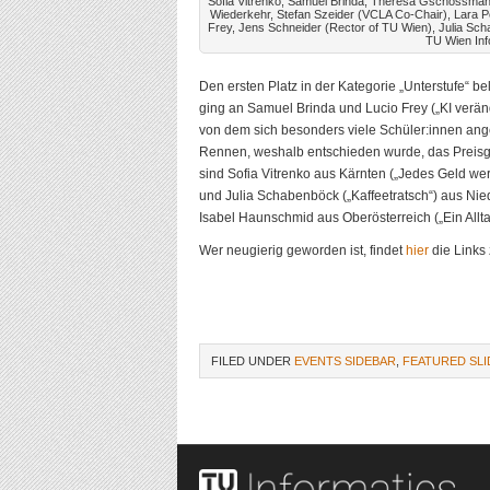
Sofia Vitrenko, Samuel Brinda, Theresa Gschossman
Wiederkehr, Stefan Szeider (VCLA Co-Chair), Lara P
Frey, Jens Schneider (Rector of TU Wien), Julia Sc
TU Wien Inf
Den ersten Platz in der Kategorie „Unterstufe“ b
ging an Samuel Brinda und Lucio Frey („KI verä
von dem sich besonders viele Schüler:innen ange
Rennen, weshalb entschieden wurde, das Preisg
sind Sofia Vitrenko aus Kärnten („Jedes Geld w
und Julia Schabenböck („Kaffeetratsch“) aus Nie
Isabel Haunschmid aus Oberösterreich („Ein Allta
Wer neugierig geworden ist, findet
hier
die Links
FILED UNDER
EVENTS SIDEBAR
,
FEATURED SLI