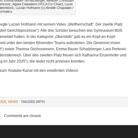
n, Emma Bauer-Schatzberger, Minister Christoph
erkovic, Agata Ciabattoni (VCLA Co-Chair), Lucio
habenböck, Lucian Hofmann (c) Amélie Chapalain /
ormatics
elegte Lucian Hofmann mit seinem Video „Weltherrschaft“. Der zweite Platz
ndert Gerichtsprozesse“). Alle drei Schüler besuchen das Gymnasium BG9,
meldet hatten. In der Kategorie „Oberstufe“ gab es ein Kopf-an-Kopf-
eld unter den beiden führenden Teams aufzuteilen. Die Gewinner:innen
ert“) sowie Theresa Gschossmann, Emma Bauer-Schatzberger, Lara Perkovic
derösterreich. Über den zweiten Platz freuen sich Katharina Enzenhofer und
g im Jahr 2035“), die leider nicht anreisen konnten.
 zum Youtube-Kanal mit den erwähnten Videos!
DER
,
NEWS
· TAGGED WITH
Comments are closed.