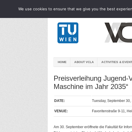
We use cookies to ensure that we give you the best experienc
HOME
ABOUT VCLA
ACTIVITIES & EVEN
Preisverleihung Jugend
Maschine im Jahr 2035“
DATE:
Tuesday, September 30,
VENUE:
Favoritenstraße 9-11, H
Am 30. September eröffnete die Fakultät für In