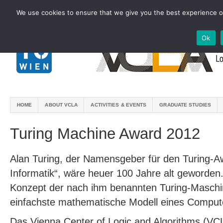
We use cookies to ensure that we give you the best experience on
Ok
HOME
ABOUT VCLA
ACTIVITIES & EVENTS
GRADUATE STUDIES
Turing Machine Award 2012
Alan Turing, der Namensgeber für den Turing-A
Informatik“, wäre heuer 100 Jahre alt geworden.
Konzept der nach ihm benannten Turing-Maschin
einfachste mathematische Modell eines Comput
Das Vienna Center of Logic and Algorithms (VC